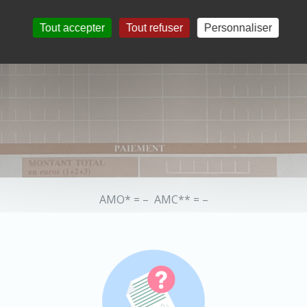
Tout accepter
Tout refuser
Personnaliser
AMO* = – AMC** = –