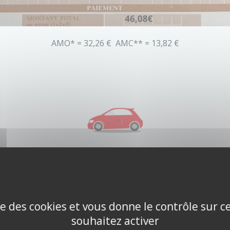
AMO* = 32,26 € AMC** = 13,82 €
En visite
ise des cookies et vous donne le contrôle sur 
souhaitez activer