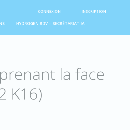
CONNEXION
INSCRIPTION
NS
HYDROGEN RDV – SECRÉTARIAT IA
renant la face
2 K16)