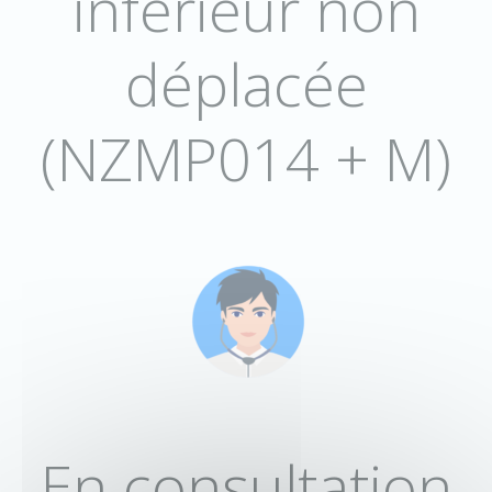
inférieur non
déplacée
(NZMP014 + M)
En consultation