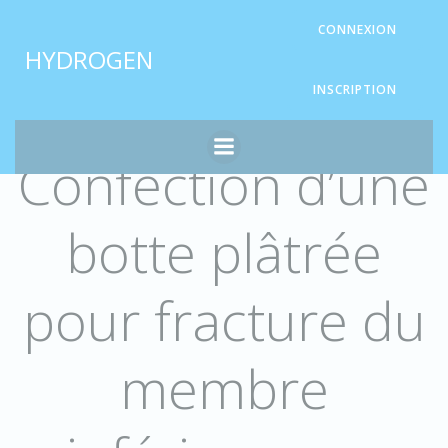
Aller
Panneau de gestion des cookies
CONNEXION
au
HYDROGEN
contenu
INSCRIPTION
Confection d’une
botte plâtrée
pour fracture du
membre