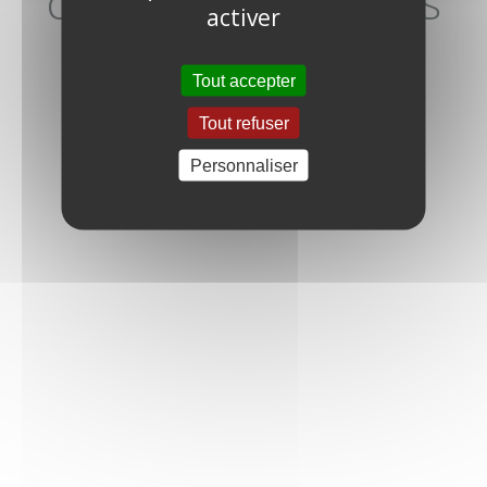
contacte pour vous
activer
donner plus de
Tout accepter
précisions !
Tout refuser
Personnaliser