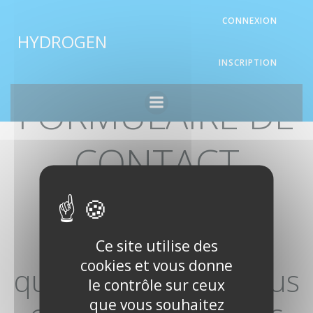
Aller
Panneau de gestion des cookies
CONNEXION
au
HYDROGEN
contenu
INSCRIPTION
FORMULAIRE DE
CONTACT
Renseignez vos
coordonnées afin
Ce site utilise des
cookies et vous donne
qu’un spécialiste vous
le contrôle sur ceux
que vous souhaitez