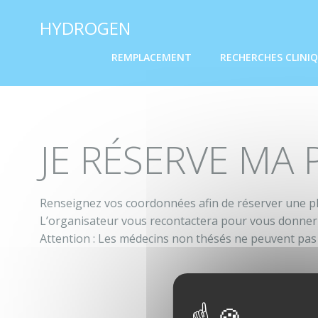
Aller
Panneau de gestion des cookies
HYDROGEN
au
contenu
REMPLACEMENT
RECHERCHES CLINI
JE RÉSERVE MA P
Renseignez vos coordonnées afin de réserver une pl
L’organisateur vous recontactera pour vous donner 
Attention : Les médecins non thésés ne peuvent pas 