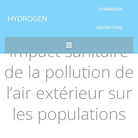
Aller
Panneau de gestion des cookies
CONNEXION
au
HYDROGEN
contenu
INSCRIPTION
Impact sanitaire
de la pollution de
l’air extérieur sur
les populations