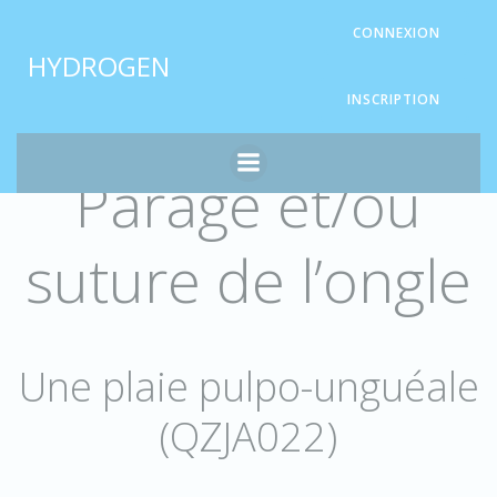
Aller
Panneau de gestion des cookies
CONNEXION
au
HYDROGEN
contenu
INSCRIPTION
Parage et/ou
suture de l’ongle
Une plaie pulpo-unguéale
(QZJA022)