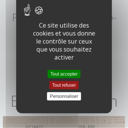
AMO* = – AMC** = –
Plusieurs plaies pulpo-
Ce site utilise des
unguéales (QZJA021)
cookies et vous donne
le contrôle sur ceux
que vous souhaitez
activer
Tout accepter
Tout refuser
En consultation
Personnaliser