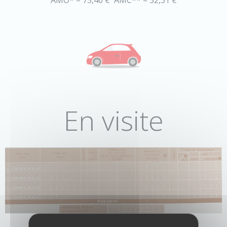
AMO* = 75,40 € AMC** = 32,31 €
En visite