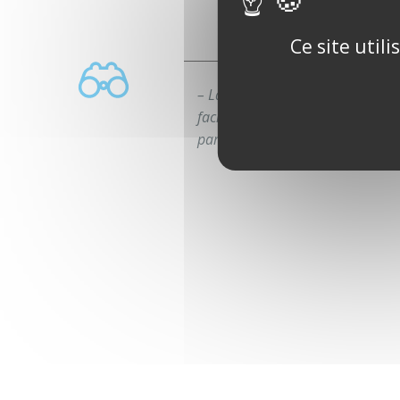
Ce site util
– La main courante doit être cont
facilement préhensible et différe
paroi