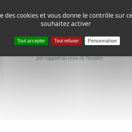
ise des cookies et vous donne le contrôle sur 
souhaitez activer
inue, rigide,
– L’éclairage doit être adapté
nciée de la
Tout accepter
Tout refuser
Personnaliser
– Le nez de chaque marche doit être contrasté
par rapport au reste de l’escalier