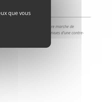
ceux que vous
– La première et la dernière marche de
l’escalier doivent être pourvues d’une contre-
marche