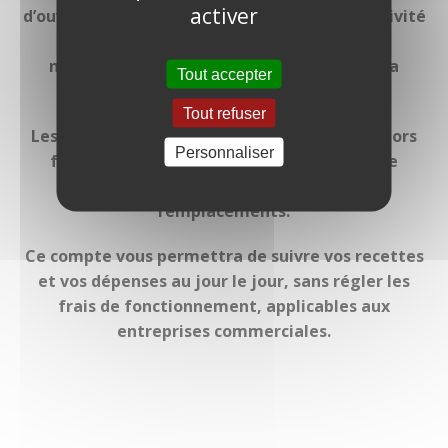
activer
d’ouvrir un compte bancaire dédié à votre activité
libérale. En tant que médecin libéral,
nouvellement en activité, il vous proposera
Tout accepter
certainement un compte professionnel.
Tout refuser
Les frais de maintenance sont plus élevés, alors
Personnaliser
faites-lui comprendre qu’un simple compte
courant suffit tant que vous faites des
remplacements.
Ce compte vous permettra de suivre vos recettes
et vos dépenses au jour le jour, sans régler les
frais de fonctionnement, applicables aux
entreprises commerciales.