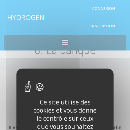
Aller
Panneau de gestion des cookies
CONNEXION
au
HYDROGEN
contenu
INSCRIPTION
6. La banque
Ce site utilise des
cookies et vous donne
le contrôle sur ceux
que vous souhaitez
Il est essentiel, de contacter votre banquier afin